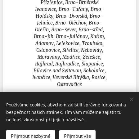
Přízřenice, Brno-Brněnské
Ivanovice, Brno-Tuřany, Brno-
Holásky, Brno-Dvorská, Brno-
Jehnice, Brno-Útěchov, Brno-
Ořešín, Brno-sever, Brno-střed,
Brno-jih, Brno-Juliánov, Kuřim,
Adamov, Lelekovice, Troubsko,
Ostopovice, Střelice, Nebovidy,
Moravany, Modřice, Želešice,
Rajhrad, Rajhradice, Šlapanice,
Bílovice nad Svitavou, Sokolnice,
Ivančice, Veverská Bítýška, Rosice,
Ostrovačice
Používáme cookies, abychom zajistili správné fungování a
bezpečnost našich stránek. Tím vám můžeme zajistit tu
© 2023 Všechna práva vyhrazena
nejlepší zkušenost při jejich návštěvě.
2024 Novum Librum
Přijmout nezbytné
Přijmout vše