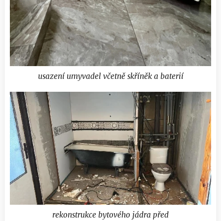
usazení umyvadel včetně skříněk a baterií
rekonstrukce bytového jádra před