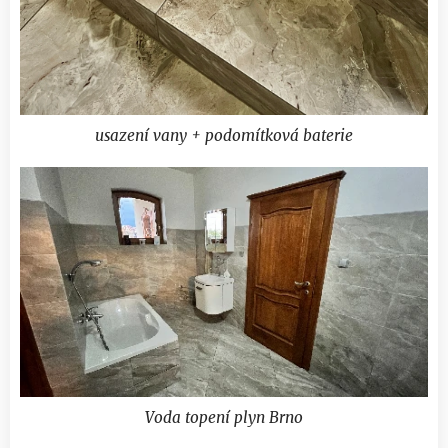
usazení vany + podomítková baterie
Voda topení plyn Brno